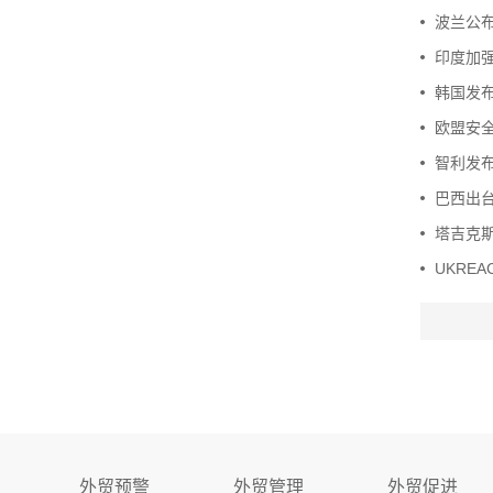
波兰公
印度加
韩国发
欧盟安
智利发
巴西出
塔吉克
UKRE
外贸预警
外贸管理
外贸促进