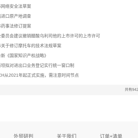
布网络安全法草案
强进口原产地调查
布药事法修订提案
全委员会建议撤销醋酸乌利司他的上市许可的上市许可
布关于修订摩托车的技术法规草案
台新《国家知识产权战略》
斯坦拟对进出口业务登记实行统一窗口制
ACH从2021年起正式实施，需注意时间节点
共有94
外贸研判
关于我们
订单+清单