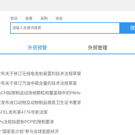
资讯
|
政策
|
采购
|
项目
外贸预警
外贸管理
发布关于修订无线电发射装置的技术法规草案
发布关于修订汽油中硫含量的技术法规草案
ACH拟限制运动场地颗粒和覆盖物中的PAHs
亚发布进口动物及动物制品兽医卫生证书要求
ATEL发布第4776号新法案
Ps法规拟更新PCP的限制要求
“国家氢计划”参与全球氢能经济