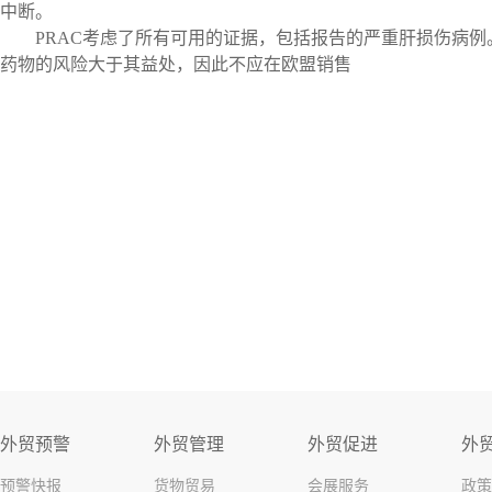
中断。
PRAC
考虑了所有可用的证据，包括报告的严重肝损伤病例
药物的风险大于其益处，因此不应在欧盟销售
外贸预警
外贸管理
外贸促进
外
预警快报
货物贸易
会展服务
政策