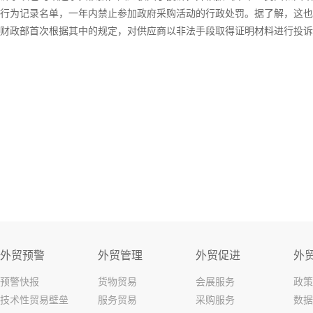
行为记录名单，一年内禁止参加政府采购活动的行政处罚。据了解，这也
财政部首次根据其中的规定，对供应商以非法手段取得证明材料进行投
外贸预警
外贸管理
外贸促进
外
预警快报
货物贸易
会展服务
政策
技术性贸易壁垒
服务贸易
采购服务
数据