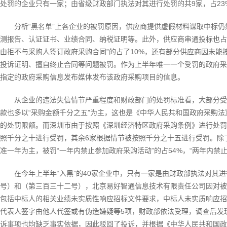
处罚的企业只有一家；由省级财政部门执法对其进行处罚的共9家，占23
分析“黑名单”上各企业的被罚原因，供应商提供虚假材料谋取中标仍
测报告、认证证书、业绩合同、纳税证明等。此外，供应商串通投标也占到
由拒不与采购人签订政府采购合同”的占了10%，还有部分供应商因未
投诉证明、擅自终止合同等问题被罚。作为上半年唯一一个受罚的政府采
指定的政府采购信息发布媒体发布该政府采购项目的信息。
从企业的违法失信情节严重程度和财政部门的处罚标准看，大部分受
款也多以“采购金额千分之五”为主，这也是《中华人民共和国政府采购
的处罚限额。而深圳市由于按照《深圳经济特区政府采购条例》进行处罚
照千分之十进行受罚，其余6家根据情节被按照千分之十五进行受罚。除
准一年为主，被罚“一年内禁止参加政府采购活动”的占54%，“两年内禁止
在今年上半年“入黑”的40家企业中，只有一家是由财政部执法对其
号）和（第三百三十二号），北京易好智通信息技术有限责任公司因对被
包括中标人的相关业绩未实质性响应招标文件要求，中标人未实质响应招
代表人签字由他人代签或有伪造嫌疑等5项，财政部依法受理，调查后发
诉事项也均缺乏事实依据，因此驳回了投诉，并根据《中华人民共和国政