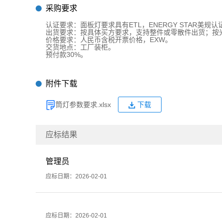
采购要求
认证要求：面板灯要求具有ETL，ENERGY STAR美规认
出货要求：按具体买方要求，支持整件或零散件出货；按
价格要求：人民币含税开票价格，EXW。
交货地点：工厂装柜。
预付款30%。
附件下载
筒灯参数要求.xlsx
下载
应标结果
管理员
应标日期：2026-02-01
应标日期：2026-02-01