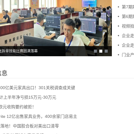
第7期
第6期
视频
企业
企业
化拆单技能比赛圆满落幕
日本福岛最
门业产
信息
00亿美元家具出口！301关税调查成关键
计上半年净亏损15万元-30万元
亿欧元收购要约被拒！
prite 12亿出售家具业务，400余家门店易主
重税落地！中国胶合板对美出口清零