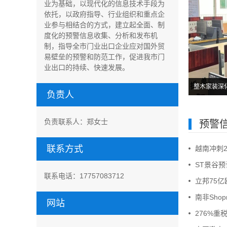
业为基础，以现代化的信息技术手段为
依托，以政府指导、行业组织和重点企
业参与相结合的方式，建立起全面、制
度化的预警信息收集、分析和发布机
制，指导全市门业出口企业应对国外贸
易壁垒的预警和防范工作，促进我市门
业出口的持续、快速发展。
兔宝宝上半年实现净利润约2.44亿元
整木家装深
负责人
负责联系人：郑女士
预警
联系方式
越南冲刺2
ST景谷预
联系电话：17757083712
立邦75
南非Sho
网站
276%