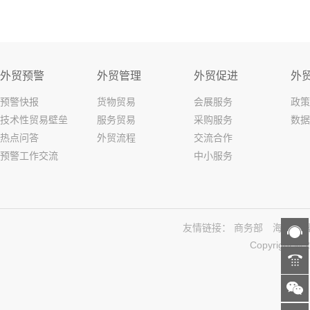
外贸预警
外贸管理
外贸促进
外
预警快报
货物贸易
会展服务
政策
技术性贸易壁垒
服务贸易
采购服务
数据
热点问答
外贸流程
交流合作
预警工作交流
中小服务
友情链接：
商务部
海关总
Copyright 