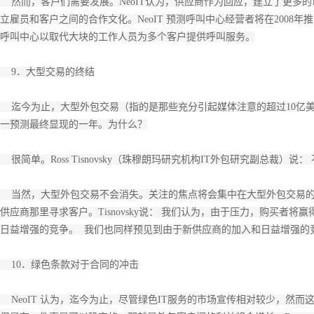
然而，客户们需要发展。NeoIT认为，供应商作为回应，建立了更多
立雇员和客户之间的合作文化。NeoIT 预测呼叫中心经营者将在200
呼叫中心以取代大块的工作人员为多个客户提供呼叫服务。
9．大型交易的终结
迄今为止，大型外包交易（指的是那些充分引起媒体注意的超过10亿
一预测最终显现的一年。为什么？
很简单。Ross Tisnovsky（珠穆朗玛研究机构IT外包研究副总裁）
当然，大型外包交易不会消失。关注的焦点将会集中在大型外包交易的
供应商那里寻求客户。Tisnovsky说： 我们认为，由于压力，购买者
日益增强的竞争。 我们也同样预见到由于新供应商的加入和日益增强的
10．绿色条款对于合同的冲击
NeoIT 认为，迄今为止，尽管绿色IT服务的市场宣传相对较少，然