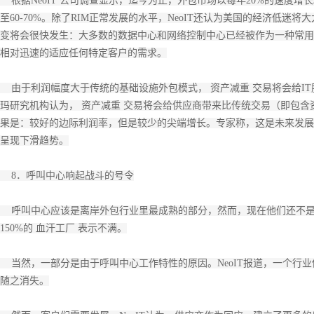
根据NeoIT 公司调查显示，迄今为止，外包市场以每年20%的速度增
至60-70%。除了RIM正常发展的水平，NeoIT还认为美国的经济低迷
变将会很快发生：大多数的数据中心和网络控制中心已经被作为一种常用
相对迅速的适应任何特定客户的需求。
由于利润幅度大于传统的基础设施外包模式， 资产减重 交易将会给I
玛研究机构认为， 资产减重 交易将会给供应商带来比传统交易（即包含
果是：较好的边际利润率，但是较少的尖端增长。专家称，这是未来发展的
呈现下滑趋势。
8．呼叫中心响起战斗的号令
呼叫中心应该是离岸外包行业里最成熟的部分，然而，现在他们还不是。N
150%的 血汗工厂 表示不满。
当然，一部分是由于呼叫中心工作特性的原因。NeoIT报道，一个行业
随之消失。