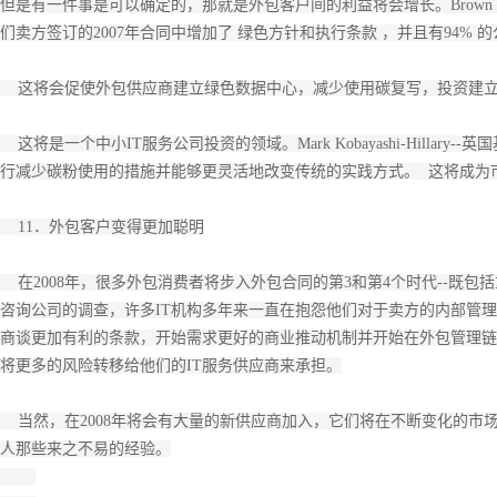
但是有一件事是可以确定的，那就是外包客户间的利益将会增长。Brown Wi
们卖方签订的2007年合同中增加了 绿色方针和执行条款 ，并且有94%
这将会促使外包供应商建立绿色数据中心，减少使用碳复写，投资建立
这将是一个中小IT服务公司投资的领域。Mark Kobayashi-Hilla
行减少碳粉使用的措施并能够更灵活地改变传统的实践方式。 这将成为
11．外包客户变得更加聪明
在2008年，很多外包消费者将步入外包合同的第3和第4个时代--既包
咨询公司的调查，许多IT机构多年来一直在抱怨他们对于卖方的内部管
商谈更加有利的条款，开始需求更好的商业推动机制并开始在外包管理链条
将更多的风险转移给他们的IT服务供应商来承担。
当然，在2008年将会有大量的新供应商加入，它们将在不断变化的市
人那些来之不易的经验。