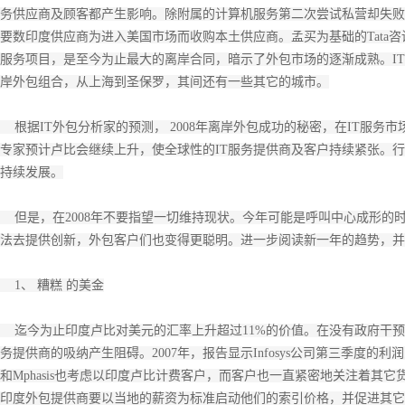
务供应商及顾客都产生影响。除附属的计算机服务第二次尝试私营却失败
要数印度供应商为进入美国市场而收购本土供应商。孟买为基础的Tata咨询服
服务项目，是至今为止最大的离岸合同，暗示了外包市场的逐渐成熟。I
岸外包组合，从上海到圣保罗，其间还有一些其它的城市。
根据IT外包分析家的预测， 2008年离岸外包成功的秘密，在IT服务
专家预计卢比会继续上升，使全球性的IT服务提供商及客户持续紧张。
持续发展。
但是，在2008年不要指望一切维持现状。今年可能是呼叫中心成形的时
法去提供创新，外包客户们也变得更聪明。进一步阅读新一年的趋势，并
1、 糟糕 的美金
迄今为止印度卢比对美元的汇率上升超过11%的价值。在没有政府干预
务提供商的吸纳产生阻碍。2007年，报告显示Infosys公司第三季度的利润
和Mphasis也考虑以印度卢比计费客户，而客户也一直紧密地关注着其它货
印度外包提供商要以当地的薪资为标准启动他们的索引价格，并促进其它