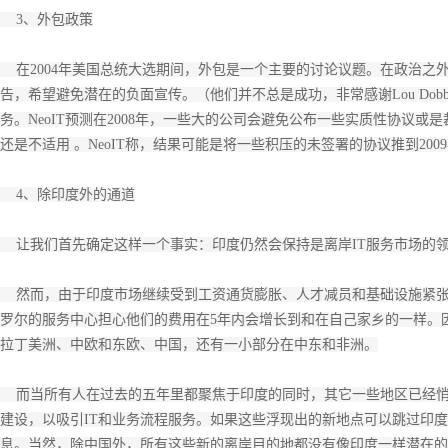
3、外包政策
在2004年美国总统大选期间，外包是一个主要的讨论议题。在政治之
告，希望避免潜在的负面宣传。（他们并不总是成功，非常感谢Lou Do
务。NeoIT预测在2008年，一些大的公司会避免公布一些实质性协议或
还是不适用 。NeoIT称，结果可能是将一些积压的未签署的协议推到200
4、除印度外的通道
让我们首先确定这样一个事实：印度仍然会保持是离岸IT服务市场的
然而，由于印度市场继续受到工资通货膨胀、人才减员和基础设施紧张
罗尔的服务中心担心他们的费用在5年内会增长到和在自己家乡的一样。因
拉丁美洲、中欧和东欧、中国，还有一小部分在中东和非洲。
而当所有人在过去的五年里都聚焦于印度的同时，其它一些地区已经悄
建设，以吸引IT和业务流程服务。如果这些浮现出的新地点可以跳过印
息。当然，除中国外，所有这些新的离岸目的地都没有像印度一样潜在的